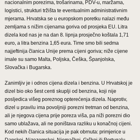
nacionalnim porezima, trošarinama, PDV-u, maržama,
logistici, strukturi tržišta te eventualnim administrativnim
mjerama. Hrvatska se u europskom poretku nalazi među
zemljama s nižim cijenama goriva od prosjeka EU. Litra
dizela kod nas je na dan 8. lipnja prosječno koštala 1,71
euro, a litra benzina 1,65 eura. Time smo bili sedma
najjeftinija članica Unije prema cijeni goriva; niže cijene
imale su samo Malta, Poljska, Češka, Španjolska,
Slovačka i Bugarska.
Zanimljiv je i odnos cijena dizela i benzina. U Hrvatskoj je
dizel bio oko šest centi skuplji od benzina, koji nije
posljedica višeg poreznog opterećenja dizela. Naprotiv,
dizel u pravilu ima povoljniji porezni tretman od benzina,
ali je njegova cijena prije poreza viša, pa niži porezni dio
samo ublažava, ali ne poništava razliku u konačnoj cijeni.
Kod nekih članica situacija je pak obrnuta: primjerice u
Danskoj, Nizozemskoj, Njemačkoj, Grčkoj ili Portugalu