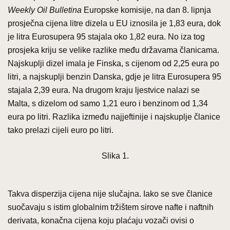
Weekly Oil Bulletina
Europske komisije, na dan 8. lipnja
prosječna cijena litre dizela u EU iznosila je 1,83 eura, dok
je litra Eurosupera 95 stajala oko 1,82 eura. No iza tog
prosjeka kriju se velike razlike među državama članicama.
Najskuplji dizel imala je Finska, s cijenom od 2,25 eura po
litri, a najskuplji benzin Danska, gdje je litra Eurosupera 95
stajala 2,39 eura. Na drugom kraju ljestvice nalazi se
Malta, s dizelom od samo 1,21 euro i benzinom od 1,34
eura po litri. Razlika između najjeftinije i najskuplje članice
tako prelazi cijeli euro po litri.
Slika 1.
Takva disperzija cijena nije slučajna. Iako se sve članice
suočavaju s istim globalnim tržištem sirove nafte i naftnih
derivata, konačna cijena koju plaćaju vozači ovisi o