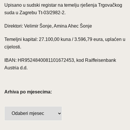
Upisano u sudski registar na temelju rješenja Trgovačkog
suda u Zagrebu Tt-03/2982-2.
Direktori: Velimir Šonje, Amina Ahec Šonje
Temeljni kapital: 27.100,00 kuna / 3.596,79 eura, uplaćen u
cijelosti.
IBAN: HR9524840081101672453, kod Raiffeisenbank
Austria d.d.
Arhiva po mjesecima:
A
r
h