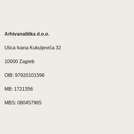
Arhivanalitika d.o.o.
Ulica Ivana Kukuljevića 32
10000 Zagreb
OIB: 97920101596
MB: 1721356
MBS: 080457965