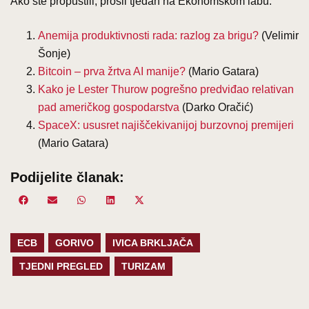
Ako ste propustili, prošli tjedan na Ekonomskom labu:
Anemija produktivnosti rada: razlog za brigu?
(Velimir
Šonje)
Bitcoin – prva žrtva AI manije?
(Mario Gatara)
Kako je Lester Thurow pogrešno predviđao relativan
pad američkog gospodarstva
(Darko Oračić)
SpaceX: ususret najiščekivanijoj burzovnoj premijeri
(Mario Gatara)
Podijelite članak:
Share
Facebook
Share
Email
Share
WhatsApp
Share
LinkedIn
Share
X
on
on
on
on
on
(Twitter)
ECB
GORIVO
IVICA BRKLJAČA
TJEDNI PREGLED
TURIZAM