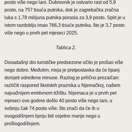
posto više nego lani. Dubrovnik je ostvario rast od 5,9
posto, na 757 tisuća putnika, dok je zagrebačka zračna
luka s 1,78 milijuna putnika porasla za 3,9 posto. Split je u
istom razdoblju imao 766,3 tisuće putnika, što je 3,7 posto
više nego u prvih pet mjeseci 2025.
Tablica 2.
Dosadašnji dio turističke predsezone očito je prošao više
nego dobro. Međutim, moja je pretpostavka da će lipanj
donijeti određene minuse. Razlog je prilično prozaičan:
različiti raspored školskih praznika u Njemačkoj, našem
najvažnijem emitivnom tržištu. Nijemaca je u prvih pet
mjeseci ove godine došlo 40 posto više nego lani, u
svibnju čak 74 posto više, što znači da će ih u
ovogodišnjem lipnju biti osjetno manje nego u
prošlogodišnjem.