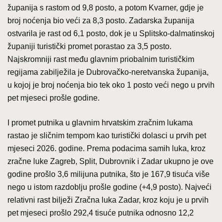
županija s rastom od 9,8 posto, a potom Kvarner, gdje je
broj noćenja bio veći za 8,3 posto. Zadarska županija
ostvarila je rast od 6,1 posto, dok je u Splitsko-dalmatinskoj
županiji turistički promet porastao za 3,5 posto.
Najskromniji rast među glavnim priobalnim turističkim
regijama zabilježila je Dubrovačko-neretvanska županija,
u kojoj je broj noćenja bio tek oko 1 posto veći nego u prvih
pet mjeseci prošle godine.
I promet putnika u glavnim hrvatskim zračnim lukama
rastao je sličnim tempom kao turistički dolasci u prvih pet
mjeseci 2026. godine. Prema podacima samih luka, kroz
zračne luke Zagreb, Split, Dubrovnik i Zadar ukupno je ove
godine prošlo 3,6 milijuna putnika, što je 167,9 tisuća više
nego u istom razdoblju prošle godine (+4,9 posto). Najveći
relativni rast bilježi Zračna luka Zadar, kroz koju je u prvih
pet mjeseci prošlo 292,4 tisuće putnika odnosno 12,2