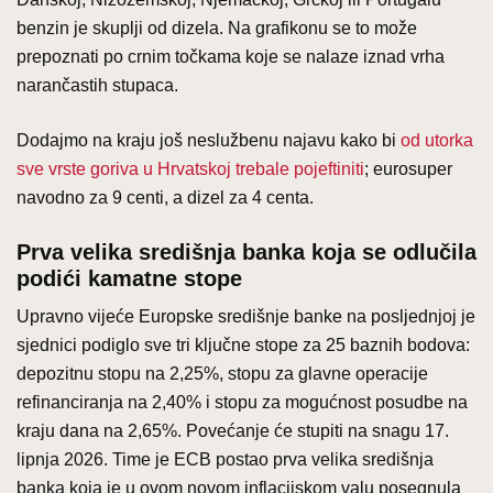
benzin je skuplji od dizela. Na grafikonu se to može
prepoznati po crnim točkama koje se nalaze iznad vrha
narančastih stupaca.
Dodajmo na kraju još neslužbenu najavu kako bi
od utorka
sve vrste goriva u Hrvatskoj trebale pojeftiniti
; eurosuper
navodno za 9 centi, a dizel za 4 centa.
Prva velika središnja banka koja se odlučila
podići kamatne stope
Upravno vijeće Europske središnje banke na posljednjoj je
sjednici podiglo sve tri ključne stope za 25 baznih bodova:
depozitnu stopu na 2,25%, stopu za glavne operacije
refinanciranja na 2,40% i stopu za mogućnost posudbe na
kraju dana na 2,65%. Povećanje će stupiti na snagu 17.
lipnja 2026. Time je ECB postao prva velika središnja
banka koja je u ovom novom inflacijskom valu posegnula