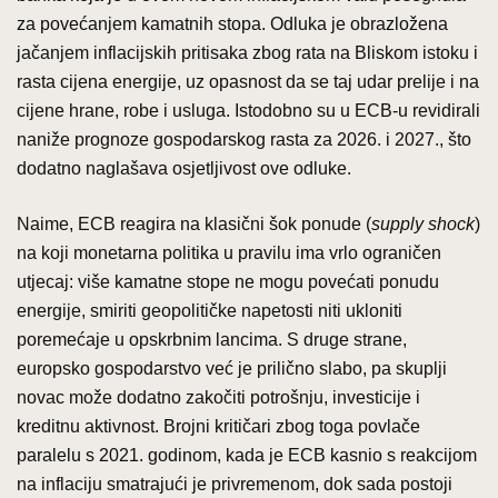
za povećanjem kamatnih stopa. Odluka je obrazložena
jačanjem inflacijskih pritisaka zbog rata na Bliskom istoku i
rasta cijena energije, uz opasnost da se taj udar prelije i na
cijene hrane, robe i usluga. Istodobno su u ECB-u revidirali
naniže prognoze gospodarskog rasta za 2026. i 2027., što
dodatno naglašava osjetljivost ove odluke.
Naime, ECB reagira na klasični šok ponude (
supply shock
)
na koji monetarna politika u pravilu ima vrlo ograničen
utjecaj: više kamatne stope ne mogu povećati ponudu
energije, smiriti geopolitičke napetosti niti ukloniti
poremećaje u opskrbnim lancima. S druge strane,
europsko gospodarstvo već je prilično slabo, pa skuplji
novac može dodatno zakočiti potrošnju, investicije i
kreditnu aktivnost. Brojni kritičari zbog toga povlače
paralelu s 2021. godinom, kada je ECB kasnio s reakcijom
na inflaciju smatrajući je privremenom, dok sada postoji