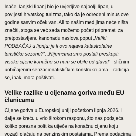
Inače, lanjski lipanj bio je uvjerljivo najbolji lipanj u
povijesti hrvatskog turizma, tako da je određeni minus ove
godine sasvim očekivan. Ali to našim medijima neće ništa
značiti, stoga se već sada možemo početi pripremati za
pretpostavljenu kanonadu naslova poput „
Veliki
PODBAČAJ u lipnju: je li ovo najava katastrofalne
turističke sezone?
“, „
Nijemcima smo postali preskupi:
visoke cijene konačno su nam se obile od glavu!
“ i sličnim
uobičajenim senzacionalističkim konstrukcijama. Tradicija
se, ipak, mora poštivati.
Velike razlike u cijenama goriva među EU
članicama
Cijene goriva u Europskoj uniji početkom lipnja 2026. i
dalje se kreću u vrlo širokom rasponu, što nas podsjeća
koliko porezna politika utječe na konačnu cijenu koju
vozači plaćaju na benzinskim postajama. Prema podacima