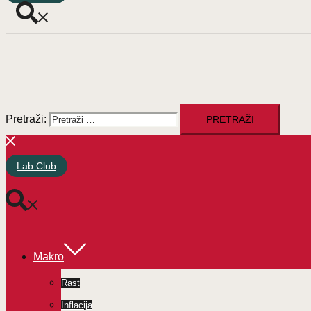
Pretraži:
Lab Club
Makro
Rast
Inflacija