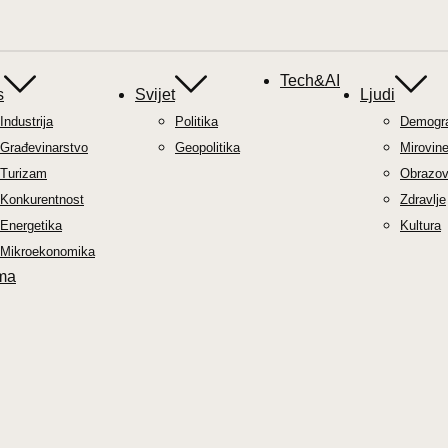
Tech&AI
s
Svijet
Ljudi
Industrija
Politika
Demograf
Građevinarstvo
Geopolitika
Mirovin
Turizam
Obrazov
Konkurentnost
Zdravlje
Energetika
Kultura
Mikroekonomika
ma