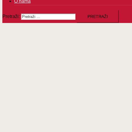
O nama
Pretraži: