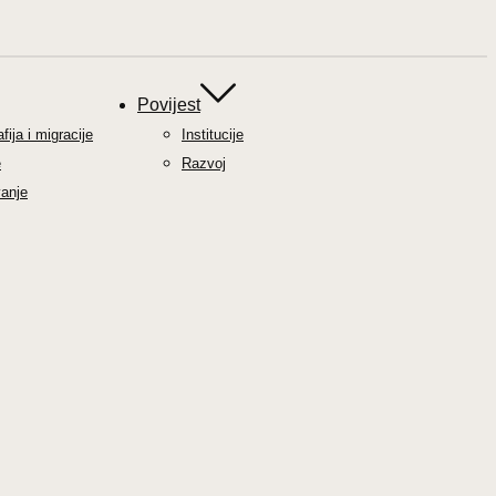
Povijest
ija i migracije
Institucije
e
Razvoj
anje