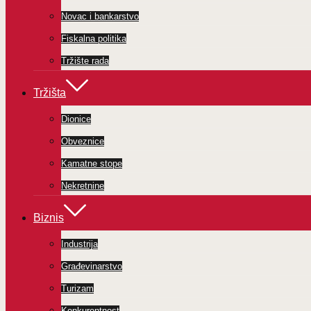
Novac i bankarstvo
Fiskalna politika
Tržište rada
Tržišta
Dionice
Obveznice
Kamatne stope
Nekretnine
Biznis
Industrija
Građevinarstvo
Turizam
Konkurentnost