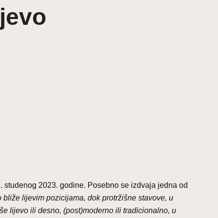
ijevo
 7. studenog 2023. godine. Posebno se izdvaja jedna od
 bli
ž
e lijevim pozicijama, dok protr
ž
i
š
ne stavove, u
š
e lijevo ili desno, (post)moderno ili tradicionalno, u