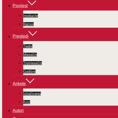
Povijest
Institucije
Razvoj
Pregledi
Tjedni
Mjesečni
Tromjesečni
Godišnji
Ankete
Istraživanja
Kviz
Autori