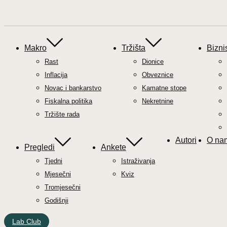
Makro
Tržišta
Bizni
Rast
Dionice
Inflacija
Obveznice
Novac i bankarstvo
Kamatne stope
Fiskalna politika
Nekretnine
Tržište rada
Autori
O na
Pregledi
Ankete
Tjedni
Istraživanja
Mjesečni
Kviz
Tromjesečni
Godišnji
Lab Club