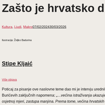
Zašto je hrvatsko 
Kultura
,
Ljudi
,
Makro
07/02/2024
30/03/2026
Ilustracija: Željko Badurina
Stipe Kljaić
Više objava
Poticaj za pisanje ove naslovne teme dao mi je intervju ured
Burićevih zaključnih napomena: „…
ve
ć
ina istra
ž
ivanja ukazuj
osjetnoj mjeri, zastupa manjina. Prema tome, ve
ć
ina hrvatskih