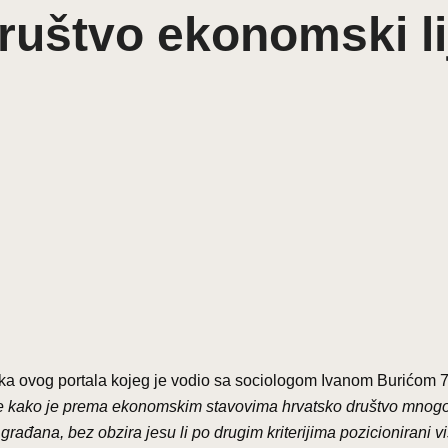
društvo ekonomski l
nika ovog portala kojeg je vodio sa sociologom Ivanom Burićom
e kako je prema ekonomskim stavovima hrvatsko dru
š
tvo mnogo
 gra
đ
ana, bez obzira jesu li po drugim kriterijima pozicionirani vi