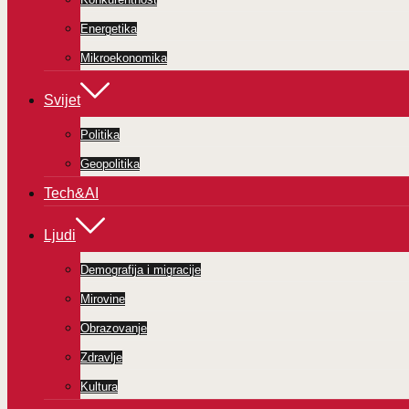
Energetika
Mikroekonomika
Svijet
Politika
Geopolitika
Tech&AI
Ljudi
Demografija i migracije
Mirovine
Obrazovanje
Zdravlje
Kultura