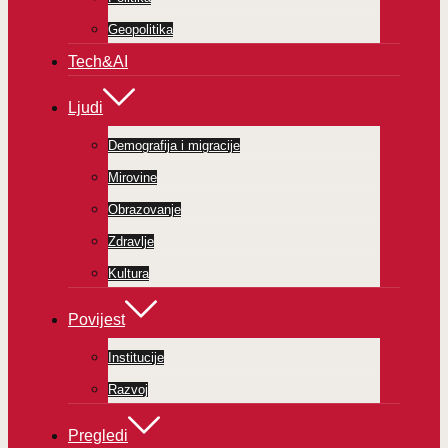
Geopolitika
Tech&AI
Ljudi
Demografija i migracije
Mirovine
Obrazovanje
Zdravlje
Kultura
Povijest
Institucije
Razvoj
Pregledi