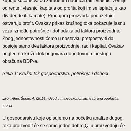
kupuju kućanstva od zarađenih nadnica (ali i vlasnici zemlje
od rente i vlasnici kapitala od profita koji im se isplaćuju kao
dividende ili kamate). Prodajom proizvoda poduzetnici
ostvaruju profit. Ovakav prikaz kružnog toka pokazuje jasnu
vezu između potrošnje i dohodaka od faktora proizvodnje.
Zbog jednostavnosti ćemo u nastavku pretpostaviti da
postoje samo dva faktora proizvodnje, rad i kapital. Ovakav
pogled na kružni tok odgovara dohodovnom pristupu
obračuna BDP-a.
Slika 1: Kružni tok gospodarstva: potrošnja i dohoci
Izvor: Ahec Šonje, A. (2014): Uvod u makroekonomiju: izabrana poglavlja,
ZŠEM
U gospodarstvu koje opisujemo na početku analize dugog
roka proizvodit će se samo jedno dobro,
Q
, u proizvodnju će