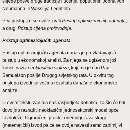
slijede posve druge tradicije i učenja, poput onih Johna von
Neumanna ili Wassilya Leontiefa.
Prvi pristup će se ovdje zvati
Pristup optimizirajućih agenata
,
a drugi
Pristup cijena proizvodnje
.
Pristup optimizirajućih agenata
Pristup optimizirajućih agenata danas je prevladavajući
pristup u ekonomskoj analizi. Za njega se uglavnom još
koristi naziv
neoklasična sinteza
, koji mu je dao Paul
Samuelson poslije Drugog svjetskog rata. U okviru tog
pristupa izvodi se većina rezultata današnje ekonomske
analize.
U ovom tekstu zanima nas raspodjela dohotka, za što će biti
dovoljno razraditi neoklasični jednosektorski model opće
ravnoteže. Ograničeni prostor onemogućava strogi
(matematički) izvod pa će se ovdje navesti samo zanimljivi