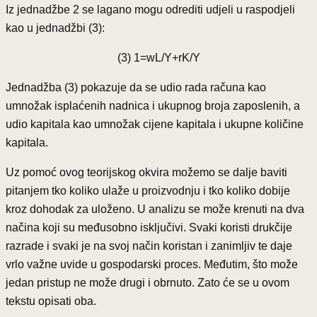
Iz jednadžbe 2 se lagano mogu odrediti udjeli u raspodjeli
kao u jednadžbi (3):
(3) 1=wL/Y+rK/Y
Jednadžba (3) pokazuje da se udio rada računa kao
umnožak isplaćenih nadnica i ukupnog broja zaposlenih, a
udio kapitala kao umnožak cijene kapitala i ukupne količine
kapitala.
Uz pomoć ovog teorijskog okvira možemo se dalje baviti
pitanjem tko koliko ulaže u proizvodnju i tko koliko dobije
kroz dohodak za uloženo. U analizu se može krenuti na dva
načina koji su međusobno isključivi. Svaki koristi drukčije
razrade i svaki je na svoj način koristan i zanimljiv te daje
vrlo važne uvide u gospodarski proces. Međutim, što može
jedan pristup ne može drugi i obrnuto. Zato će se u ovom
tekstu opisati oba.