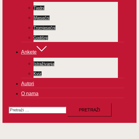
Tjedni
Mjesečni
Tromjesečni
Godišnji
Ankete
Istraživanja
Kviz
Autori
O nama
Pretraži: