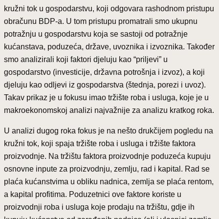
kružni tok u gospodarstvu, koji odgovara rashodnom pristupu
obračunu BDP-a. U tom pristupu promatrali smo ukupnu
potražnju u gospodarstvu koja se sastoji od potražnje
kućanstava, poduzeća, države, uvoznika i izvoznika. Također
smo analizirali koji faktori djeluju kao “priljevi” u
gospodarstvo (investicije, državna potrošnja i izvoz), a koji
djeluju kao odljevi iz gospodarstva (štednja, porezi i uvoz).
Takav prikaz je u fokusu imao tržište roba i usluga, koje je u
makroekonomskoj analizi najvažnije za analizu kratkog roka.
U analizi dugog roka fokus je na nešto drukčijem pogledu na
kružni tok, koji spaja tržište roba i usluga i tržište faktora
proizvodnje. Na tržištu faktora proizvodnje poduzeća kupuju
osnovne inpute za proizvodnju, zemlju, rad i kapital. Rad se
plaća kućanstvima u obliku nadnica, zemlja se plaća rentom,
a kapital profitima. Poduzetnici ove faktore koriste u
proizvodnji roba i usluga koje prodaju na tržištu, gdje ih