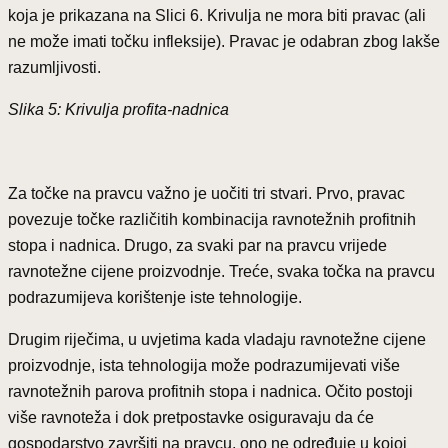
koja je prikazana na Slici 6. Krivulja ne mora biti pravac (ali
ne može imati točku infleksije). Pravac je odabran zbog lakše
razumljivosti.
Slika 5: Krivulja profita-nadnica
Za točke na pravcu važno je uočiti tri stvari. Prvo, pravac
povezuje točke različitih kombinacija ravnotežnih profitnih
stopa i nadnica. Drugo, za svaki par na pravcu vrijede
ravnotežne cijene proizvodnje. Treće, svaka točka na pravcu
podrazumijeva korištenje iste tehnologije.
Drugim riječima, u uvjetima kada vladaju ravnotežne cijene
proizvodnje, ista tehnologija može podrazumijevati više
ravnotežnih parova profitnih stopa i nadnica. Očito postoji
više ravnoteža i dok pretpostavke osiguravaju da će
gospodarstvo završiti na pravcu, ono ne određuje u kojoj