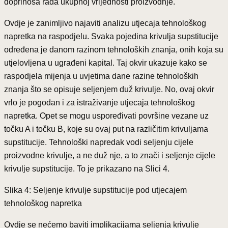
doprinosa rada ukupnoj vrijednosti proizvodnje.
Ovdje je zanimljivo najaviti analizu utjecaja tehnološkog
napretka na raspodjelu. Svaka pojedina krivulja supstitucije
određena je danom razinom tehnoloških znanja, onih koja su
utjelovljena u ugrađeni kapital. Taj okvir ukazuje kako se
raspodjela mijenja u uvjetima dane razine tehnoloških
znanja što se opisuje seljenjem duž krivulje. No, ovaj okvir
vrlo je pogodan i za istraživanje utjecaja tehnološkog
napretka. Opet se mogu uspoređivati površine vezane uz
točku A i točku B, koje su ovaj put na različitim krivuljama
supstitucije. Tehnološki napredak vodi seljenju cijele
proizvodne krivulje, a ne duž nje, a to znači i seljenje cijele
krivulje supstitucije. To je prikazano na Slici 4.
Slika 4: Seljenje krivulje supstitucije pod utjecajem
tehnološkog napretka
Ovdje se nećemo baviti implikacijama seljenja krivulje