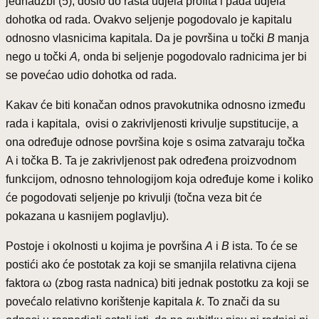
jednadžbi (5), došlo do rasta udjela profita i pada udjela
dohotka od rada. Ovakvo seljenje pogodovalo je kapitalu
odnosno vlasnicima kapitala. Da je površina u točki
B
manja
nego u točki
A,
onda bi seljenje pogodovalo radnicima jer bi
se povećao udio dohotka od rada.
Kakav će biti konačan odnos pravokutnika odnosno između
rada i kapitala, ovisi o zakrivljenosti krivulje supstitucije, a
ona određuje odnose površina koje s osima zatvaraju točka
A i točka B. Ta je zakrivljenost pak određena proizvodnom
funkcijom, odnosno tehnologijom koja određuje kome i koliko
će pogodovati seljenje po krivulji (točna veza bit će
pokazana u kasnijem poglavlju).
Postoje i okolnosti u kojima je površina
A
i
B
ista. To će se
postići ako će postotak za koji se smanjila relativna cijena
faktora ω (zbog rasta nadnica) biti jednak postotku za koji se
povećalo relativno korištenje kapitala
k
. To znači da su