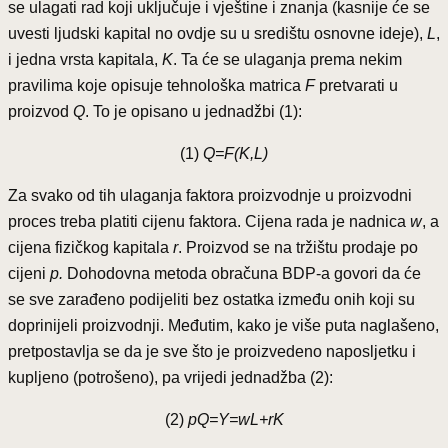
se ulagati rad koji uključuje i vještine i znanja (kasnije će se
uvesti ljudski kapital no ovdje su u središtu osnovne ideje),
L
,
i jedna vrsta kapitala,
K
. Ta će se ulaganja prema nekim
pravilima koje opisuje tehnološka matrica
F
pretvarati u
proizvod
Q
. To je opisano u jednadžbi (1):
(1)
Q=F(K,L)
Za svako od tih ulaganja faktora proizvodnje u proizvodni
proces treba platiti cijenu faktora. Cijena rada je nadnica
w
, a
cijena fizičkog kapitala
r
. Proizvod se na tržištu prodaje po
cijeni
p.
Dohodovna metoda obračuna BDP-a govori da će
se sve zarađeno podijeliti bez ostatka između onih koji su
doprinijeli proizvodnji. Međutim, kako je više puta naglašeno,
pretpostavlja se da je sve što je proizvedeno naposljetku i
kupljeno (potrošeno), pa vrijedi jednadžba (2):
(2)
pQ=Y=wL+rK