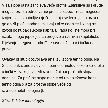
Viša stopa rasta zahtijeva veće profite. Zamislive su i druge
mogućnosti za određivanje profitne stope. Treća mogućost
iznjedrila je zanimljiva rješenja koja se temelje na pravcu
gdje viši profiti podrazumijevaju niže nadnice i iz tog se
izvodi postupak sukoba kapitala i rada koji ne mora biti
nasilan nego jeposljedica pregovora radnika i kapitalista.
Rješenje pregovora određuje ravnotežni par i točku na
pravcu.
Ovakav pristup dozvoljava analizu izbora tehnologija. Na
Slici 6 prikazane su dvije linearne tehnologije koje se sijeku
u točki A, za koje vrijedi ravnotežni par profitnih stopa i
nadnica. Za profitne stope manje od ravnotežnese koristi
tehnologija α a za profitne stope veće od
ravnotežnetehnologija β.
Slika 6: Izbor tehnologija