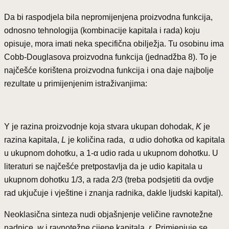
Da bi raspodjela bila nepromijenjena proizvodna funkcija,
odnosno tehnologija (kombinacije kapitala i rada) koju
opisuje, mora imati neka specifična obilježja. Tu osobinu ima
Cobb-Douglasova proizvodna funkcija (jednadžba 8). To je
najčešće korištena proizvodna funkcija i ona daje najbolje
rezultate u primijenjenim istraživanjima:
Y je razina proizvodnje koja stvara ukupan dohodak,
K
je
razina kapitala,
L
je količina rada, α udio dohotka od kapitala
u ukupnom dohotku, a 1-α udio rada u ukupnom dohotku. U
literaturi se najčešće pretpostavlja da je udio kapitala u
ukupnom dohotku 1/3, a rada 2/3 (treba podsjetiti da ovdje
rad ukjučuje i vještine i znanja radnika, dakle ljudski kapital).
Neoklasična sinteza nudi objašnjenje veličine ravnotežne
nadnice,
w
i ravnotežne cijene kapitala,
r
. Primjenjuje se