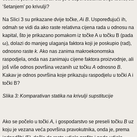
‘šetanjem’ po krivulji?
Na Slici 3 su prikazane dvije točke,
A
i
B
. Uspoređujući ih,
odmah se vidi da ako raste relativna cijena rada u odnosu na
kapital, što je prikazano pomakom iz točke A u točku B (pada
ω), dolazi do manjeg ulaganja faktora koji je poskupio (rad),
odnosno raste
k.
Ako nas zanima makroekonomska
raspodjela, onda nas zanimaju cijene faktora proizvodnje, ali
još više odnos površina vezanih uz točku
A
odnosno
B
.
Kakav je odnos površina koje prikazuju raspodjelu u točki A i
točki B?
Slika 3: Komparativan statika na krivulji supstitucije
Ako se počelo u točki
A,
i gospodarstvo se preseli točku
B
uz
koju je vezana veća površina pravokutnika, onda je, prema