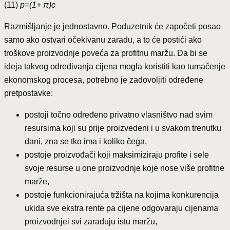
(11)
p=(1+ π)c
Razmišljanje je jednostavno. Poduzetnik će započeti posao
samo ako ostvari očekivanu zaradu, a to će postići ako
troškove proizvodnje poveća za profitnu maržu. Da bi se
ideja takvog određivanja cijena mogla koristiti kao tumačenje
ekonomskog procesa, potrebno je zadovoljiti određene
pretpostavke:
postoji točno određeno privatno vlasništvo nad svim
resursima koji su prije proizvedeni i u svakom trenutku
dani, zna se tko ima i koliko čega,
postoje proizvođači koji maksimiziraju profite i sele
svoje resurse u one proizvodnje koje nose više profitne
marže,
postoje funkcionirajuća tržišta na kojima konkurencija
ukida sve ekstra rente pa cijene odgovaraju cijenama
proizvodnjei svi zarađuju istu maržu,