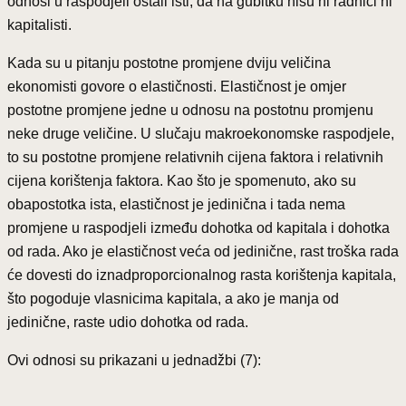
odnosi u raspodjeli ostali isti, da na gubitku nisu ni radnici ni
kapitalisti.
Kada su u pitanju postotne promjene dviju veličina
ekonomisti govore o elastičnosti. Elastičnost je omjer
postotne promjene jedne u odnosu na postotnu promjenu
neke druge veličine. U slučaju makroekonomske raspodjele,
to su postotne promjene relativnih cijena faktora i relativnih
cijena korištenja faktora. Kao što je spomenuto, ako su
obapostotka ista, elastičnost je jedinična i tada nema
promjene u raspodjeli između dohotka od kapitala i dohotka
od rada. Ako je elastičnost veća od jedinične, rast troška rada
će dovesti do iznadproporcionalnog rasta korištenja kapitala,
što pogoduje vlasnicima kapitala, a ako je manja od
jedinične, raste udio dohotka od rada.
Ovi odnosi su prikazani u jednadžbi (7):