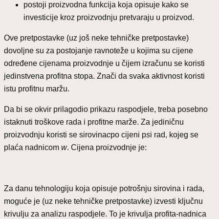
postoji proizvodna funkcija koja opisuje kako se
investicije kroz proizvodnju pretvaraju u proizvod.
Ove pretpostavke (uz još neke tehničke pretpostavke)
dovoljne su za postojanje ravnoteže u kojima su cijene
određene cijenama proizvodnje u čijem izračunu se koristi
jedinstvena profitna stopa. Znači da svaka aktivnost koristi
istu profitnu maržu.
Da bi se okvir prilagodio prikazu raspodjele, treba posebno
istaknuti troškove rada i profitne marže. Za jediničnu
proizvodnju koristi se sirovina
c
po cijeni p
s
i rad, kojeg se
plaća nadnicom
w
. Cijena proizvodnje je:
Za danu tehnologiju koja opisuje potrošnju sirovina i rada,
moguće je (uz neke tehničke pretpostavke) izvesti ključnu
krivulju za analizu raspodjele. To je krivulja profita-nadnica