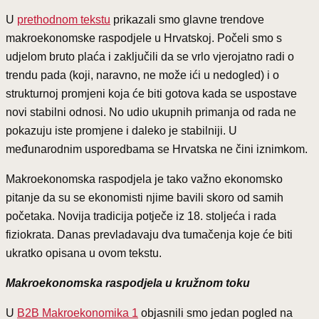
U
prethodnom tekstu
prikazali smo glavne trendove
makroekonomske raspodjele u Hrvatskoj. Počeli smo s
udjelom bruto plaća i zaključili da se vrlo vjerojatno radi o
trendu pada (koji, naravno, ne može ići u nedogled) i o
strukturnoj promjeni koja će biti gotova kada se uspostave
novi stabilni odnosi. No udio ukupnih primanja od rada ne
pokazuju iste promjene i daleko je stabilniji. U
međunarodnim usporedbama se Hrvatska ne čini iznimkom.
Makroekonomska raspodjela je tako važno ekonomsko
pitanje da su se ekonomisti njime bavili skoro od samih
početaka. Novija tradicija potječe iz 18. stoljeća i rada
fiziokrata. Danas prevladavaju dva tumačenja koje će biti
ukratko opisana u ovom tekstu.
Makroekonomska raspodjela u kružnom toku
U
B2B Makroekonomika 1
objasnili smo jedan pogled na