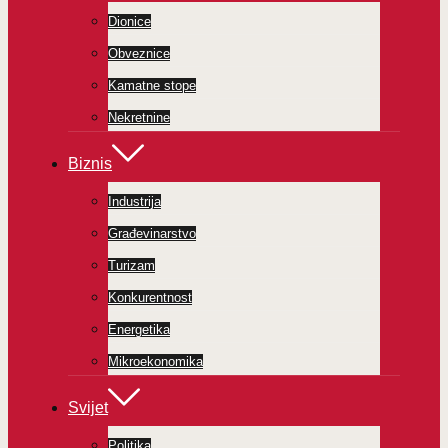
Dionice
Obveznice
Kamatne stope
Nekretnine
Biznis
Industrija
Građevinarstvo
Turizam
Konkurentnost
Energetika
Mikroekonomika
Svijet
Politika