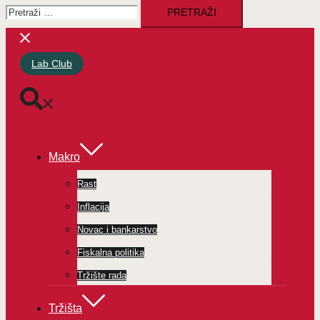
Pretraži:
Lab Club
Makro
Rast
Inflacija
Novac i bankarstvo
Fiskalna politika
Tržište rada
Tržišta