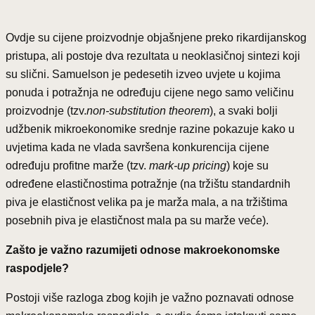
Ovdje su cijene proizvodnje objašnjene preko rikardijanskog
pristupa, ali postoje dva rezultata u neoklasičnoj sintezi koji
su slični. Samuelson je pedesetih izveo uvjete u kojima
ponuda i potražnja ne određuju cijene nego samo veličinu
proizvodnje (tzv.
non-substitution theorem
), a svaki bolji
udžbenik mikroekonomike srednje razine pokazuje kako u
uvjetima kada ne vlada savršena konkurencija cijene
određuju profitne marže (tzv.
mark-up pricing
) koje su
određene elastičnostima potražnje (na tržištu standardnih
piva je elastičnost velika pa je marža mala, a na tržištima
posebnih piva je elastičnost mala pa su marže veće).
Zašto je važno razumijeti odnose makroekonomske
raspodjele?
Postoji više razloga zbog kojih je važno poznavati odnose