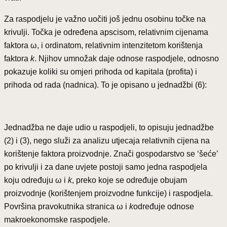
Za raspodjelu je važno uočiti još jednu osobinu točke na
krivulji. Točka je određena apscisom, relativnim cijenama
faktora ω, i ordinatom, relativnim intenzitetom korištenja
faktora
k
. Njihov umnožak daje odnose raspodjele, odnosno
pokazuje koliki su omjeri prihoda od kapitala (profita) i
prihoda od rada (nadnica). To je opisano u jednadžbi (6):
Jednadžba ne daje udio u raspodjeli, to opisuju jednadžbe
(2) i (3), nego služi za analizu utjecaja relativnih cijena na
korištenje faktora proizvodnje. Znači gospodarstvo se ‘šeće’
po krivulji i za dane uvjete postoji samo jedna raspodjela
koju određuju ω i
k
, preko koje se određuje obujam
proizvodnje (korištenjem proizvodne funkcije) i raspodjela.
Površina pravokutnika stranica ω i
k
određuje odnose
makroekonomske raspodjele.