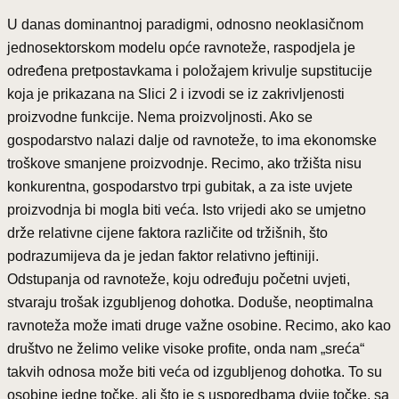
U danas dominantnoj paradigmi, odnosno neoklasičnom
jednosektorskom modelu opće ravnoteže, raspodjela je
određena pretpostavkama i položajem krivulje supstitucije
koja je prikazana na Slici 2 i izvodi se iz zakrivljenosti
proizvodne funkcije. Nema proizvoljnosti. Ako se
gospodarstvo nalazi dalje od ravnoteže, to ima ekonomske
troškove smanjene proizvodnje. Recimo, ako tržišta nisu
konkurentna, gospodarstvo trpi gubitak, a za iste uvjete
proizvodnja bi mogla biti veća. Isto vrijedi ako se umjetno
drže relativne cijene faktora različite od tržišnih, što
podrazumijeva da je jedan faktor relativno jeftiniji.
Odstupanja od ravnoteže, koju određuju početni uvjeti,
stvaraju trošak izgubljenog dohotka. Doduše, neoptimalna
ravnoteža može imati druge važne osobine. Recimo, ako kao
društvo ne želimo velike visoke profite, onda nam „sreća“
takvih odnosa može biti veća od izgubljenog dohotka. To su
osobine jedne točke, ali što je s usporedbama dvije točke, sa