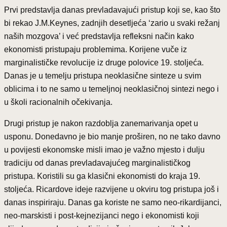
Prvi predstavlja danas prevladavajući pristup koji se, kao što
bi rekao J.M.Keynes, zadnjih desetljeća ‘zario u svaki režanj
naših mozgova’ i već predstavlja refleksni način kako
ekonomisti pristupaju problemima. Korijene vuče iz
marginalističke revolucije iz druge polovice 19. stoljeća.
Danas je u temelju pristupa neoklasične sinteze u svim
oblicima i to ne samo u temeljnoj neoklasičnoj sintezi nego i
u školi racionalnih očekivanja.
Drugi pristup je nakon razdoblja zanemarivanja opet u
usponu. Donedavno je bio manje proširen, no ne tako davno
u povijesti ekonomske misli imao je važno mjesto i dulju
tradiciju od danas prevladavajućeg marginalističkog
pristupa. Koristili su ga klasični ekonomisti do kraja 19.
stoljeća. Ricardove ideje razvijene u okviru tog pristupa još i
danas inspiriraju. Danas ga koriste ne samo neo-rikardijanci,
neo-marskisti i post-kejnezijanci nego i ekonomisti koji