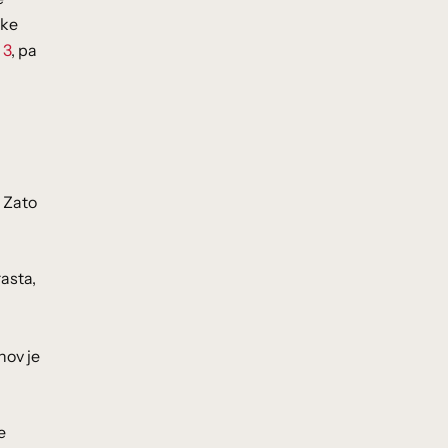
ike
 3
, pa
. Zato
rasta,
hov je
e