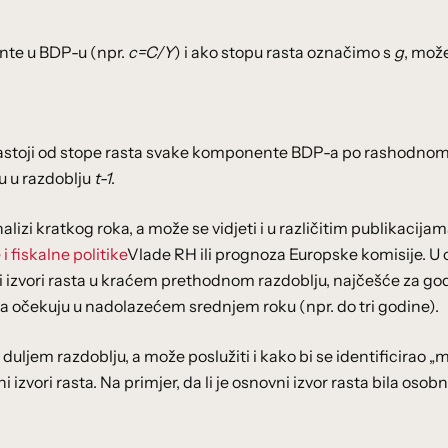
te u BDP-u (npr.
c=C/Y
) i ako stopu rasta označimo s
g
, mo
 sastoji od stope rasta svake komponente BDP-a po rashodno
 u razdoblju
t-1
.
izi kratkog roka, a može se vidjeti i u različitim publikacija
fiskalne politike
Vlade RH ili prognoza Europske komisije. U
i izvori rasta u kraćem prethodnom razdoblju, najčešće za godin
rasta očekuju u nadolazećem srednjem roku (npr. do tri godine).
u duljem razdoblju, a može poslužiti i kako bi se identificirao „
vni izvori rasta. Na primjer, da li je osnovni izvor rasta bila osob