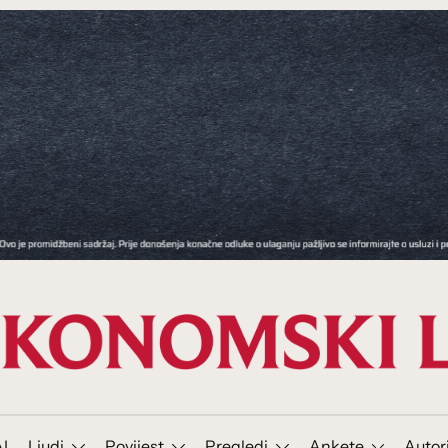
I
Ljudi
Povijest
Pregledi
Ankete
Autor