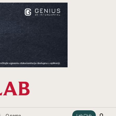
i
O nama
Lab Club