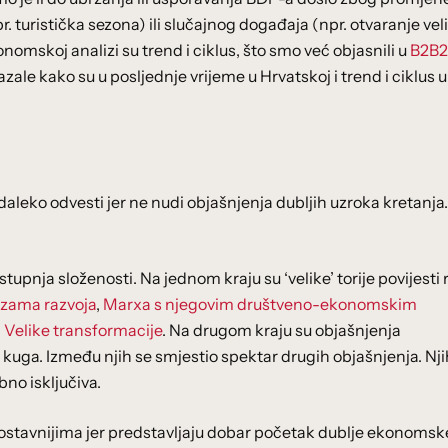
turistička sezona) ili slučajnog događaja (npr. otvaranje vel
mskoj analizi su trend i ciklus, što smo već objasnili u
B2B2
zale kako su u posljednje vrijeme u Hrvatskoj i trend i ciklus u
aleko odvesti jer ne nudi objašnjenja dubljih uzroka kretanja
pnja složenosti. Na jednom kraju su ‘velike’ torije povijesti 
azama razvoja
,
Marxa s njegovim društveno-ekonomskim
i Velike transformacije
. Na drugom kraju su objašnjenja
a kuga. Između njih se smjestio spektar drugih objašnjenja. Nji
bno isključiva.
nostavnijima jer predstavljaju dobar početak dublje ekonomsk