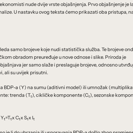
 ekonomisti nude dvije vrste objašnjenja. Prvo objašnjenje je l
 analize. U nastavku ovog teksta ćemo prikazati oba pristupa, 
leda samo brojeve koje nudi statistička služba. Te brojeve on
stičkom obradom preuređuje u nove odnose i slike. Priroda je
objašnjava jer samo slaže i preslaguje brojeve, odnosno utvrđu
 ali su uvijek prisutni.
ja BDP-a (Y) na sumu (aditivni model) ili umnožak (multiplika
ente: trenda (T
), cikličke komponente (C
), sezonske kompo
t
t
) Y
=T
x C
x S
x I
t
t
t
t
t
 je li do ubrzanja ili usporavanja BDP-a došlo zbog promjen