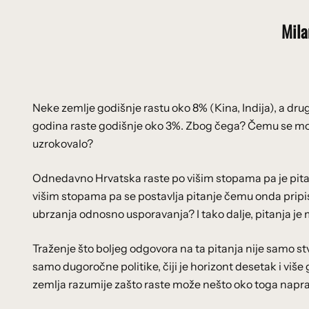
Mila
Neke zemlje godišnje rastu oko 8% (Kina, Indija), a dr
godina raste godišnje oko 3%. Zbog čega? Čemu se može p
uzrokovalo?
Odnedavno Hrvatska raste po višim stopama pa je pitanj
višim stopama pa se postavlja pitanje čemu onda pripisa
ubrzanja odnosno usporavanja? I tako dalje, pitanja je
Traženje što boljeg odgovora na ta pitanja nije samo st
samo dugoročne politike, čiji je horizont desetak i više
zemlja razumije zašto raste može nešto oko toga naprav