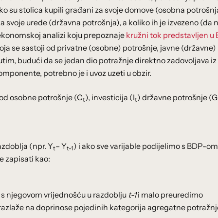
iko su stolica kupili građani za svoje domove (osobna potrošnj
 za svoje urede (državna potrošnja), a koliko ih je izvezeno (da 
 ekonomskoj analizi koju prepoznaje
kružni tok predstavljen u 
a se sastoji od privatne (osobne) potrošnje, javne (državne)
eđutim, budući da se jedan dio potražnje direktno zadovoljava i
komponente, potrebno je i uvoz uzeti u obzir.
 od osobne potrošnje (C
), investicija (I
) državne potrošnje (G
t
t
zdoblja (npr. Y
– Y
) i ako sve varijable podijelimo s BDP-om
t
t-1
 zapisati kao:
 s njegovom vrijednošću u razdoblju
t-1
i malo preuredimo
razlaže na doprinose pojedinih kategorija agregatne potražnj