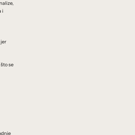
nalize,
 i
jer
 što se
odnje