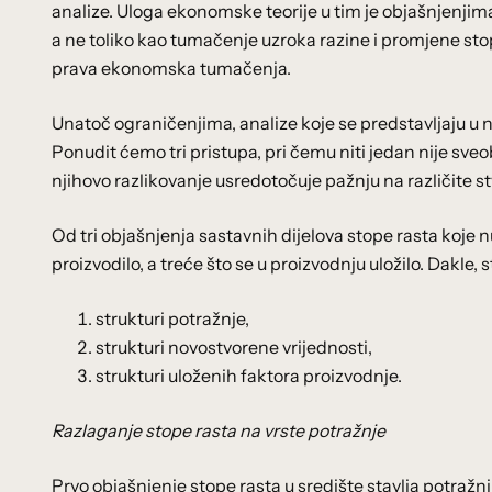
analize. Uloga ekonomske teorije u tim je objašnjenjima
a ne toliko kao tumačenje uzroka razine i promjene stop
prava ekonomska tumačenja.
Unatoč ograničenjima, analize koje se predstavljaju u na
Ponudit ćemo tri pristupa, pri čemu niti jedan nije sve
njihovo razlikovanje usredotočuje pažnju na različite stv
Od tri objašnjenja sastavnih dijelova stope rasta koje 
proizvodilo, a treće što se u proizvodnju uložilo. Dakle,
strukturi potražnje,
strukturi novostvorene vrijednosti,
strukturi uloženih faktora proizvodnje.
Razlaganje stope rasta na vrste potražnje
Prvo objašnjenje stope rasta u središte stavlja potraž