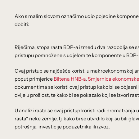
Ako s malim slovom označimo udio pojedine komponen
dobiti:
Riječima, stopa rasta BDP-a između dva razdoblja se
pristupu pomnožene s udjelom te komponente u BDP-u
Ovaj pristup se najčešće koristi u makroekonomskoj anal
poput primjerice
Biltena HNB-a
,
Smjernica ekonomske i 
dokumentima se koristi ovaj pristup kako bi se objasnil
dvije u prošlost, te kako bi se pokazalo koji se izvori 
U analizi rasta se ovaj pristup koristi radi promatranja 
rasta“ neke zemlje, tj. kako bi se utvrdilo koji su bili gla
potrošnja, investicije poduzetnika ili izvoz.