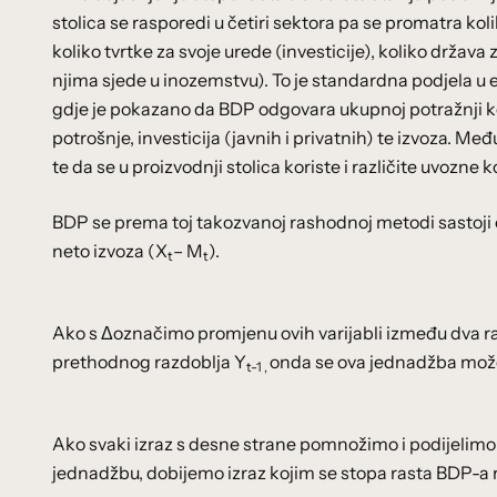
stolica se rasporedi u četiri sektora pa se promatra kol
koliko tvrtke za svoje urede (investicije), koliko država
njima sjede u inozemstvu). To je standardna podjela u
gdje je pokazano da BDP odgovara ukupnoj potražnji koj
potrošnje, investicija (javnih i privatnih) te izvoza. M
te da se u proizvodnji stolica koriste i različite uvozne 
BDP se prema toj takozvanoj rashodnoj metodi sastoji
neto izvoza (X
– M
).
t
t
Ako s Δoznačimo promjenu ovih varijabli između dva ra
prethodnog razdoblja Y
onda se ova jednadžba može
t-1 ,
Ako svaki izraz s desne strane pomnožimo i podijelimo
jednadžbu, dobijemo izraz kojim se stopa rasta BDP-a 