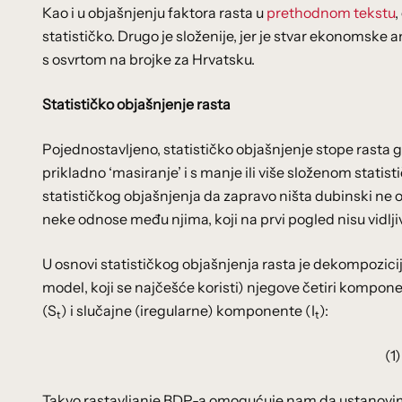
Kao i u objašnjenju faktora rasta u
prethodnom tekstu
,
statističko. Drugo je složenije, jer je stvar ekonomske
s osvrtom na brojke za Hrvatsku.
Statističko objašnjenje rasta
Pojednostavljeno, statističko objašnjenje stope rasta g
prikladno ‘masiranje’ i s manje ili više složenom stati
statističkog objašnjenja da zapravo ništa dubinski ne 
neke odnose među njima, koji na prvi pogled nisu vidljivi,
U osnovi statističkog objašnjenja rasta je dekompozici
model, koji se najčešće koristi) njegove četiri kompon
(S
) i slučajne (iregularne) komponente (I
):
t
t
(1
Takvo rastavljanje BDP-a omogućuje nam da ustanovimo