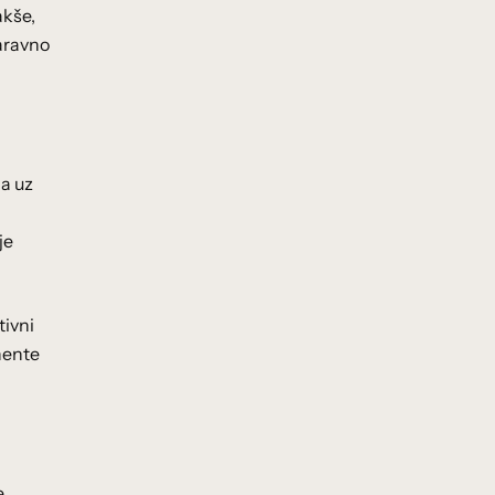
akše,
naravno
da uz
je
tivni
nente
e