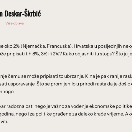
n Deskar-Škrbić
Više objava
uge oko 2% (Njemačka, Francuska). Hrvatska u posljednjih nek
ripisati tih 8%, 3% ili 2%? Kako objasniti tu stopu? Što ju j
e čemu se može pripisati to ubrzanje. Kina je pak ranije rasl
ti usporavanje. Što se promijenilo u prirodi rasta da je došlo
 mnogo.
var radoznalosti nego je važno za vođenje ekonomske politike. 
 godina, nego i za politike građene za daleko kraće vrijeme. A
iti.