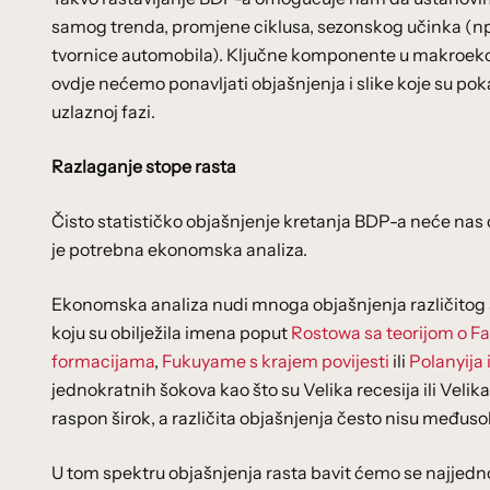
samog trenda, promjene ciklusa, sezonskog učinka (npr. 
tvornice automobila). Ključne komponente u makroekono
ovdje nećemo ponavljati objašnjenja i slike koje su poka
uzlaznoj fazi.
Razlaganje stope rasta
Čisto statističko objašnjenje kretanja BDP-a neće nas d
je potrebna ekonomska analiza.
Ekonomska analiza nudi mnoga objašnjenja različitog stu
koju su obilježila imena poput
Rostowa sa teorijom o F
formacijama
,
Fukuyame s krajem povijesti
ili
Polanyija 
jednokratnih šokova kao što su Velika recesija ili Velik
raspon širok, a različita objašnjenja često nisu međuso
U tom spektru objašnjenja rasta bavit ćemo se najjed