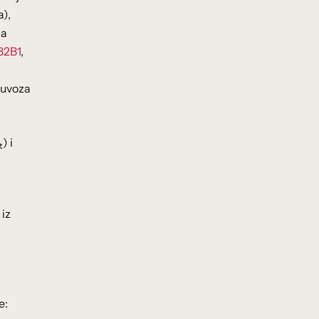
a),
na
B2B1
,
z uvoza
) i
t
 iz
e: