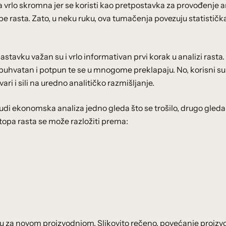
 vrlo skromna jer se koristi kao pretpostavka za provođenje a
e rasta. Zato, u neku ruku, ova tumačenja povezuju statistička
stavku važan su i vrlo informativan prvi korak u analizi rasta.
obuhvatan i potpun te se u mnogome preklapaju. No, korisni su 
ari i sili na uredno analitičko razmišljanje.
nudi ekonomska analiza jedno gleda što se trošilo, drugo gleda
 stopa rasta se može razložiti prema:
nju za novom proizvodnjom. Slikovito rečeno, povećanje proizv