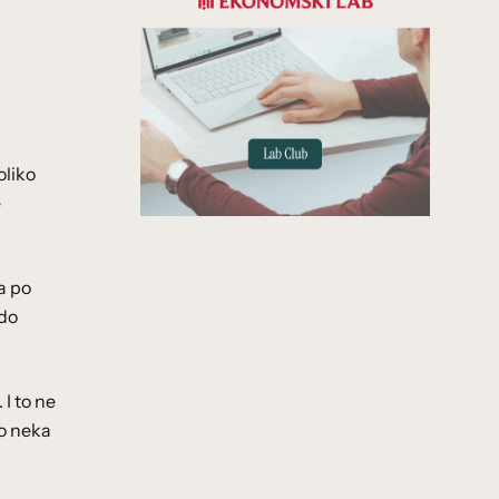
oliko
e
a po
 do
I to ne
ko neka