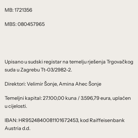
MB: 1721356
MBS: 080457965
Upisano u sudski registar na temelju rješenja Trgovačkog
suda u Zagrebu Tt-03/2982-2.
Direktori: Velimir Šonje, Amina Ahec Šonje
Temeljni kapital: 27.100,00 kuna / 3.596,79 eura, uplaćen
u cijelosti.
IBAN: HR9524840081101672453, kod Raiffeisenbank
Austria d.d.