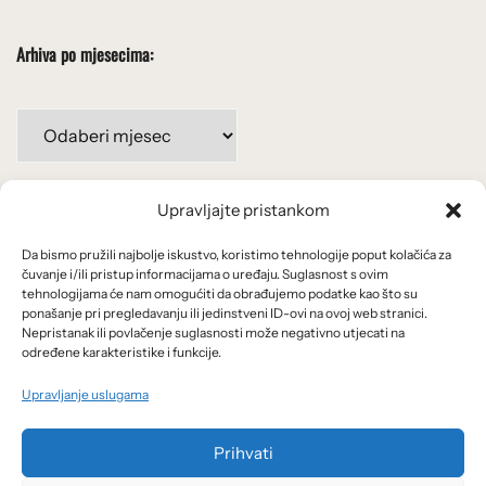
Arhiva po mjesecima:
Arhiva
po
mjesecima:
Upravljajte pristankom
Važne poveznice
Da bismo pružili najbolje iskustvo, koristimo tehnologije poput kolačića za
Uvjeti korištenja
čuvanje i/ili pristup informacijama o uređaju. Suglasnost s ovim
tehnologijama će nam omogućiti da obrađujemo podatke kao što su
Politika privatnosti
ponašanje pri pregledavanju ili jedinstveni ID-ovi na ovoj web stranici.
Nepristanak ili povlačenje suglasnosti može negativno utjecati na
određene karakteristike i funkcije.
Kolačići
Upravljanje uslugama
O nama i usluge
Prihvati