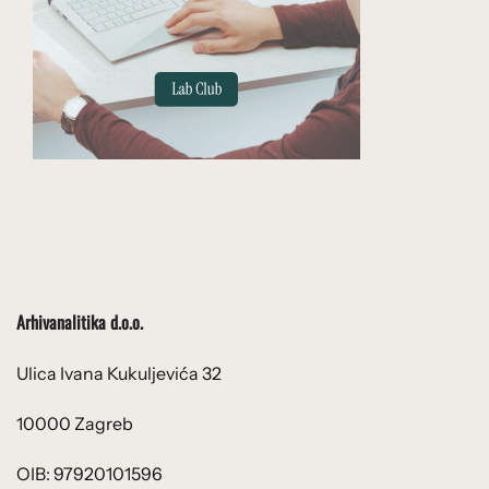
Arhivanalitika d.o.o.
Ulica Ivana Kukuljevića 32
10000 Zagreb
OIB: 97920101596